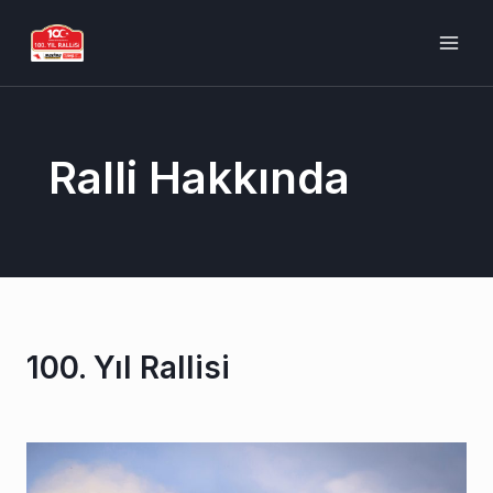
İçeriğe
MAI
atla
ME
Ralli Hakkında
100. Yıl Rallisi