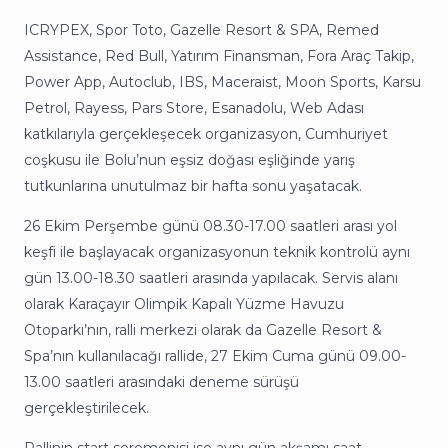
ICRYPEX, Spor Toto, Gazelle Resort & SPA, Remed
Assistance, Red Bull, Yatırım Finansman, Fora Araç Takip,
Power App, Autoclub, IBS, Maceraist, Moon Sports, Karsu
Petrol, Rayess, Pars Store, Esanadolu, Web Adası
katkılarıyla gerçekleşecek organizasyon, Cumhuriyet
coşkusu ile Bolu’nun eşsiz doğası eşliğinde yarış
tutkunlarına unutulmaz bir hafta sonu yaşatacak.
26 Ekim Perşembe günü 08.30-17.00 saatleri arası yol
keşfi ile başlayacak organizasyonun teknik kontrolü aynı
gün 13.00-18.30 saatleri arasında yapılacak. Servis alanı
olarak Karaçayır Olimpik Kapalı Yüzme Havuzu
Otoparkı’nın, ralli merkezi olarak da Gazelle Resort &
Spa’nın kullanılacağı rallide, 27 Ekim Cuma günü 09.00-
13.00 saatleri arasındaki deneme sürüşü
gerçekleştirilecek.
Rallinin start seremonisi ise aynı gün akşamı saat