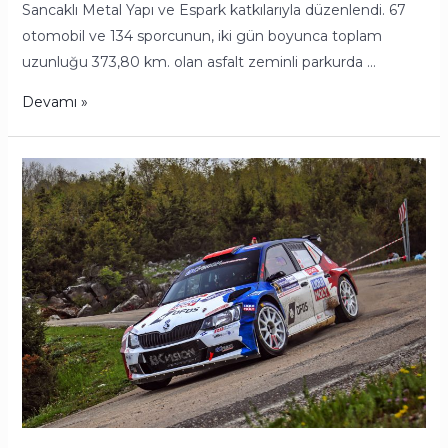
Sancaklı Metal Yapı ve Espark katkılarıyla düzenlendi. 67
otomobil ve 134 sporcunun, iki gün boyunca toplam
uzunluğu 373,80 km. olan asfalt zeminli parkurda …
Devamı »
Bursa’da
Zaferin
Adı
Çukurova-
Akçay