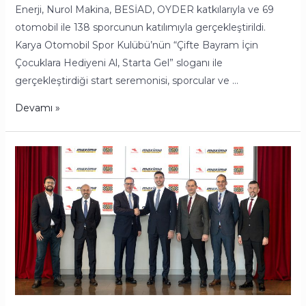
Enerji, Nurol Makina, BESİAD, OYDER katkılarıyla ve 69
otomobil ile 138 sporcunun katılımıyla gerçekleştirildi.
Karya Otomobil Spor Kulübü’nün “Çifte Bayram İçin
Çocuklara Hediyeni Al, Starta Gel” sloganı ile
gerçekleştirdiği start seremonisi, sporcular ve …
Devamı »
Petrol
Ofisi,
Maxima
Markası
ile
Türkiye
Ralli
Şampiyonası
İsim