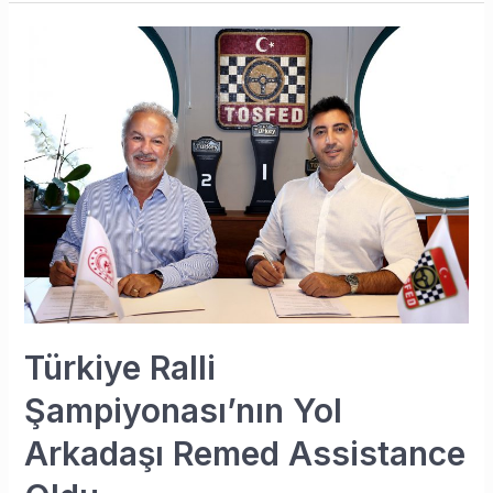
Türkiye
Ralli
Şampiyonası’nın
Yol
Arkadaşı
Remed
Assistance
Oldu
Türkiye Ralli
Şampiyonası’nın Yol
Arkadaşı Remed Assistance