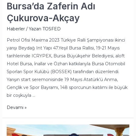
Bursa’da Zaferin Adı
Çukurova-Akçay
Haberler
/ Yazan
TOSFED
Petrol Ofisi Maxima 2023 Türkiye Ralli Şampiyonası ikinci
yarışı Beydağ Int Yapı 47.Yeşil Bursa Rallisi, 19-21 Mayıs
tarihlerinde ICRYPEX, Bursa Büyükşehir Belediyesi, aloft
Hotel Bursa, İnallar ve Özhan katkılarıyla Bursa Otomobil
Sporları Spor Kulübü (BOSSEK) tarafından düzenlendi.
Yarışın start seremonisinde 19 Mayıs Atatürk’ü Anma,
Gençlik ve Spor Bayramı, 148 sporcunun katılımı ile büyük
bir coşkuyla …
Devamı »
2023